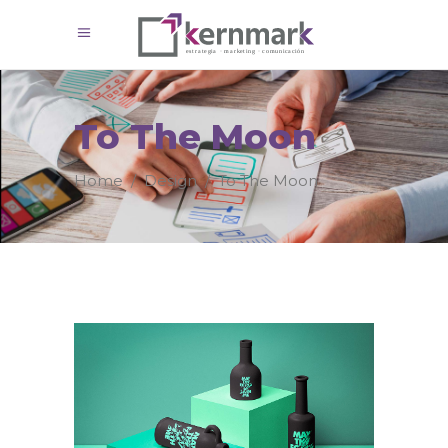
To The Moon
Home
/
Design
/
To The Moon