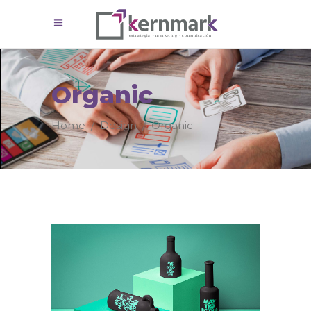
Organic
Home
/
Design
/
Organic