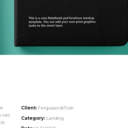
is
Client:
Fergusson&Tosh
m nec
Category:
Landing
iti