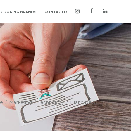
COOKING BRANDS
CONTACTO
e
/
Marketing
/
Technology
/
Brand New