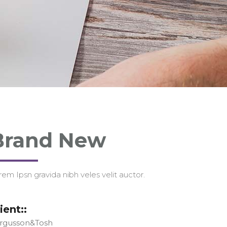
Brand New
rem Ipsn gravida nibh veles velit auctor.
ient::
rgusson&Tosh