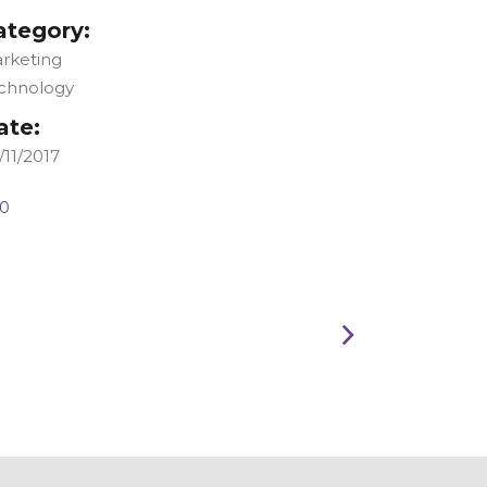
ategory:
rketing
chnology
ate:
/11/2017
0