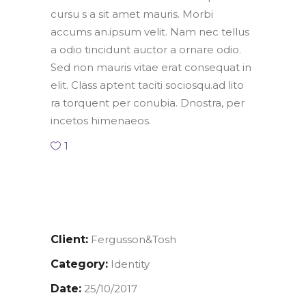
cursu s a sit amet mauris. Morbi
accums an.ipsum velit. Nam nec tellus
a odio tincidunt auctor a ornare odio.
Sed non mauris vitae erat consequat in
elit. Class aptent taciti sociosqu.ad lito
ra torquent per conubia. Dnostra, per
incetos himenaeos.
1
Client:
Fergusson&Tosh
Category:
Identity
Date:
25/10/2017